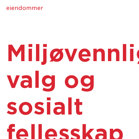
eiendommer
Miljøvennl
valg og
sosialt
fellesskap