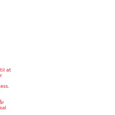
il at
r
ess.
år
kal