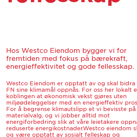
Hos Westco Eiendom bygger vi for
fremtiden med fokus på bærekraft,
energieffektivitet og gode fellesskap.
Westco Eiendom er opptatt av og skal bidra t
FN sine klimamål oppnås. For oss her lokalt e
koblingen at økonomisk vekst gjøres uten
miljøødeleggelser med en energieffektiv pros
For å begrense klimautslipp et vi bevisste på
materialvalg, og vi jobber alltid mot
energiforbedring slik at våre leietakere oppn
reduserte energikostnader.Westco eiendom s
og være opptatt av sosialt felleskap og