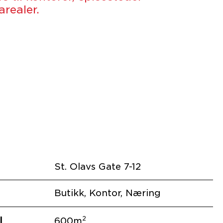
arealer.
St. Olavs Gate 7-12
Butikk, Kontor, Næring
l
2
600m