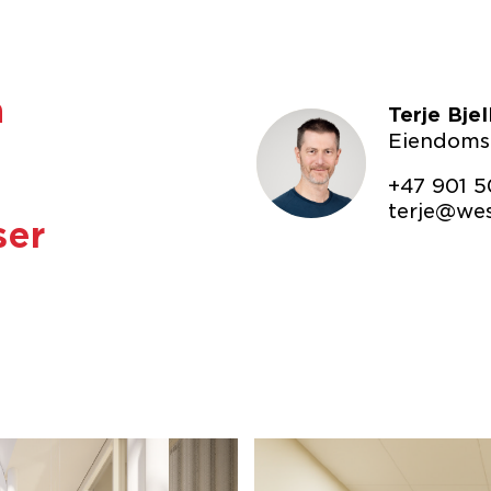
a
Terje Bje
Eiendomsf
+47 901 5
terje@we
ser