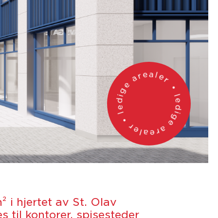
• ledige arealer • ledige arealer
 i hjertet av St. Olav
s til kontorer, spisesteder