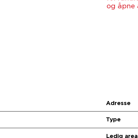
og åpne 
Adresse
Type
Ledig area