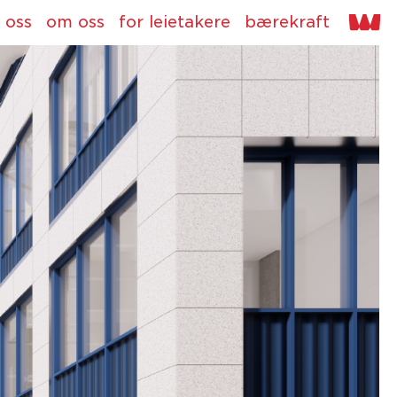
 oss
om oss
for leietakere
bærekraft