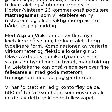
til kvartalet også utenom arbeidstid.
Høsten/vinteren 26 kommer også populære
Matmagasinet
, som vil etablere en ny
restaurant og bli en viktig møteplass for
både lunsj og middag.
Med
Asplan Viak
som en av flere nye
leietakere på vei inn, tar kvartalet stadig
tydeligere form. Kombinasjonen av varierte
virksomheter og fleksible lokaler gir St.
Olav-kvartalet sin unike dynamikk – her
skapes en bydel med aktivitet, mangfold og
liv. Leietakerne kan også glede seg over fine
fellesarealer med gode møterom,
treningsrom med dusj og garderober.
Vi har fortsatt en ledig kontorfløy på ca.
600 m² for virksomheter som ønsker å bli
en del av dette voksende fellesskapet.