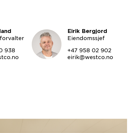
lland
Eirik Bergjord
orvalter
Eiendomssjef
0 938
+47 958 02 902
stco.no
eirik@westco.no