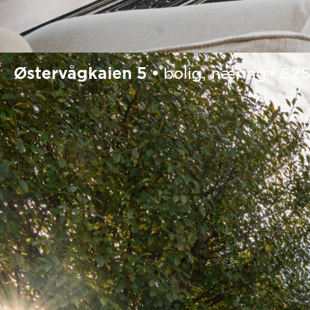
Østervågkaien 5
bolig, næring
62