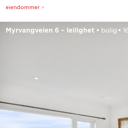
eiendommer
This is my archive
Myrvangveien 6 – leilighet
bolig
1