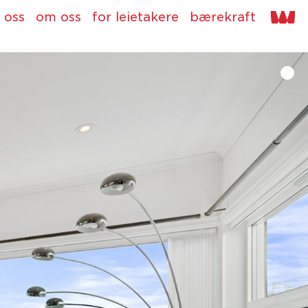
 oss
om oss
for leietakere
bærekraft