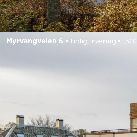
Myrvangveien 6
bolig, næring
150