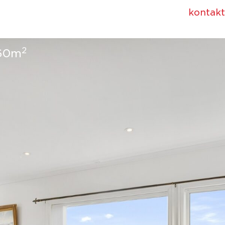
kontakt
2
60m